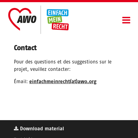
Aller
au
contenu
principal
Bénéficier De Protection
Main
Contact
Faire partie de la société
navigation
Rester
Pour des questions et des suggestions sur le
projet, veuillez contacter:
Conseils
Émail:
einfachmeinrecht(at)awo.org
Français
Download material