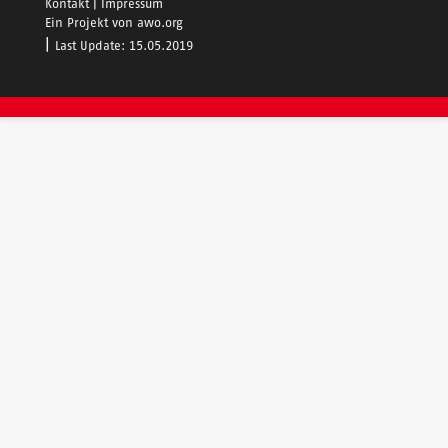
Kontakt
Impressum
Footer
Ein Projekt von
awo.org
|
Last Update: 15.05.2019