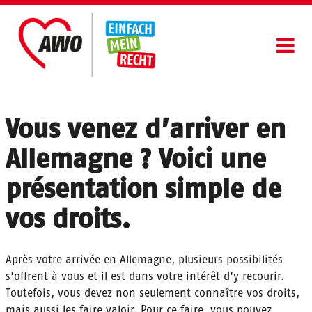
Aller
au
contenu
principal
Bénéficier De Protection
Main
Faire partie de la société
navigation
Vous venez d’arriver en
Rester
Allemagne ? Voici une
Conseils
présentation simple de
Français
vos droits.
Après votre arrivée en Allemagne, plusieurs possibilités
s’offrent à vous et il est dans votre intérêt d’y recourir.
Toutefois, vous devez non seulement connaître vos droits,
mais aussi les faire valoir. Pour ce faire, vous pouvez